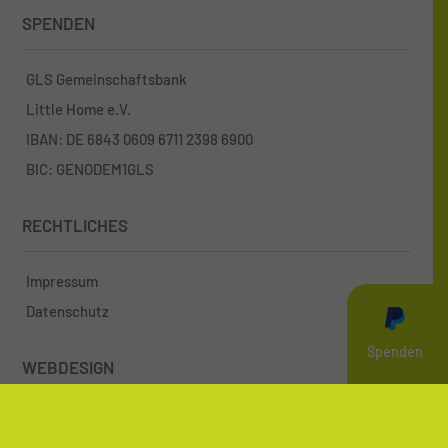
SPENDEN
GLS Gemeinschaftsbank
Little Home e.V.
IBAN: DE 6843 0609 6711 2398 6900
BIC: GENODEM1GLS
RECHTLICHES
Impressum
Datenschutz
Spenden
WEBDESIGN
Web-Design by
www.we-site.de