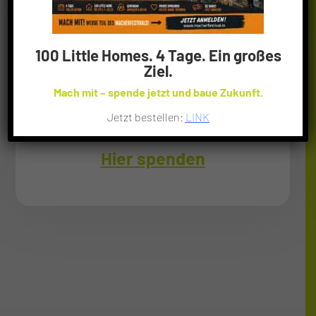
100 Little Homes. 4 Tage. Ein großes
Little Home e.V. finanziert sich ausschließlich
Ziel.
durch Spenden. Mit deiner Spende
Mach mit – spende jetzt und baue Zukunft.
bekommen Obdachlose ein Dach über den
Jetzt bestellen:
LINK
Kopf.
Hier spenden