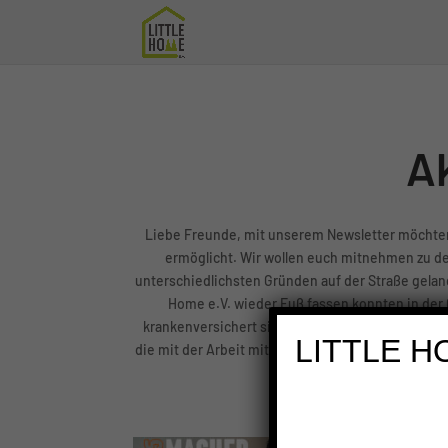
START
Ak
Liebe Freunde, mit unserem Newsletter möchten 
ermöglicht. Wir wollen euch mitnehmen zu de
unterschiedlichsten Gründen auf der Straße geland
Home e.V. wieder Fuß fassen konnten in der
krankenversichert sind oder sogar wieder eine f
die mit der Arbeit mit Menschen, die jahrelang H