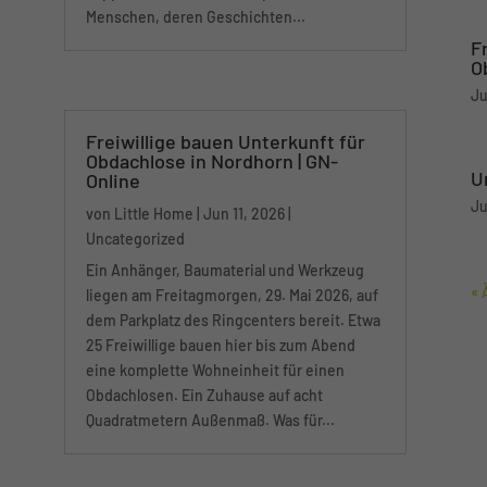
Pappe unter Brücken. Gespräche mit
Menschen, deren Geschichten...
F
O
Ju
Freiwillige bauen Unterkunft für
Obdachlose in Nordhorn | GN-
U
Online
Ju
von
Little Home
|
Jun 11, 2026
|
Uncategorized
Ein Anhänger, Baumaterial und Werkzeug
« 
liegen am Freitagmorgen, 29. Mai 2026, auf
dem Parkplatz des Ringcenters bereit. Etwa
25 Freiwillige bauen hier bis zum Abend
eine komplette Wohneinheit für einen
Obdachlosen. Ein Zuhause auf acht
Quadratmetern Außenmaß. Was für...