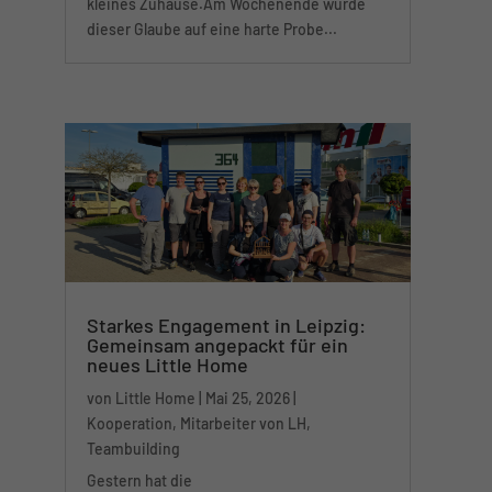
kleines Zuhause.Am Wochenende wurde
dieser Glaube auf eine harte Probe...
100 Little Homes. 4 Tage. Ein großes Ziel.
Mach mit – spende jetzt und baue Zukunft.
Jetzt bestellen:
LINK
Starkes Engagement in Leipzig:
Gemeinsam angepackt für ein
neues Little Home
von
Little Home
|
Mai 25, 2026
|
Kooperation
,
Mitarbeiter von LH
,
Teambuilding