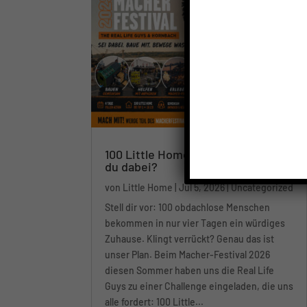
100 Little Homes in 4 Tagen – bist
du dabei?
von
Little Home
|
Jul 5, 2026
|
Uncategorized
Stell dir vor: 100 obdachlose Menschen
bekommen in nur vier Tagen ein würdiges
Zuhause. Klingt verrückt? Genau das ist
unser Plan. Beim Macher-Festival 2026
diesen Sommer haben uns die Real Life
Guys zu einer Challenge eingeladen, die uns