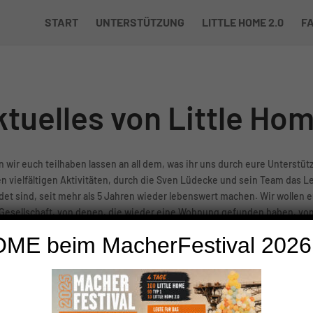
UNTERSTÜTZUNG
LITTLE HOME 2.0
FAQ
Ü
tuelles von Little Ho
wir euch teilhaben lassen an all dem, was ihr uns durch eure Unterstüt
n vielfältigen Aktivitäten, durch die Sven Lüdecke und sein Team das
et sind, seit mehr als 5 Jahren wieder lebenswert machen. Wir wollen eu
 Gesellschaft, von denen, die wieder eine Wohnung gefunden haben, v
este Arbeit gefunden haben. Aber wir wollen euch auch die vielen Rück
unger, Kälte und Ablehnung erfahren haben, zwangsläufig verbunden sind
Projekte, an denen ihr euch beteiligen könnt, wenn ihr mögt.