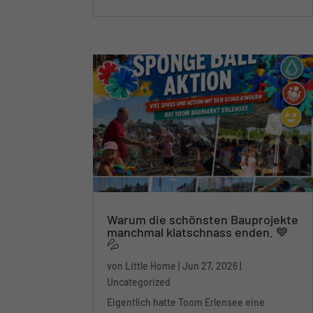
alle fordert: 100 Little...
Warum die schönsten Bauprojekte
manchmal klatschnass enden. 💙
💦
von
Little Home
|
Jun 27, 2026
|
Uncategorized