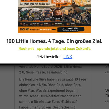
B
1
d
Ju
Warum 10 Tage auf der Straße
alles verändern können
W
v
von
Little Home
|
Jul 3, 2026
|
Little Home
Ju
2.0
,
Neue Presse
,
Teambuilding
Die Real Life Guys haben es gewagt. 10 Tage
obdachlos in Köln. Ohne Geld, ohne Bett,
W
ohne Plan. Was als Experiment begann,
m
wurde schnell zur Realität: Pfandflaschen
Ju
sammeln für ein paar Euro. Nächte auf