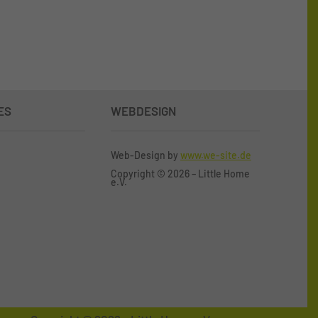
ES
WEBDESIGN
Web-Design by
www.we-site.de
Copyright
©
2026 – Little Home
e.V.