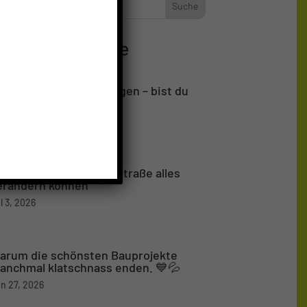
eliebte Beiträge
00 Little Homes in 4 Tagen – bist du
abei?
l 5, 2026
arum 10 Tage auf der Straße alles
erändern können
l 3, 2026
arum die schönsten Bauprojekte
anchmal klatschnass enden. 💙💦
n 27, 2026