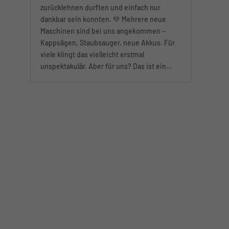
Heute war so ein Tag, an dem wir uns kurz
zurücklehnen durften und einfach nur
dankbar sein konnten. 💚 Mehrere neue
Maschinen sind bei uns angekommen –
Kappsägen, Staubsauger, neue Akkus. Für
viele klingt das vielleicht erstmal
unspektakulär. Aber für uns? Das ist ein...