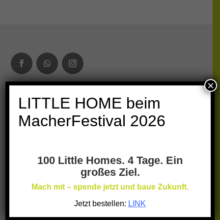
×
KONTAKT
LITTLE HOME beim
MacherFestival 2026
Little Home e.V.
Niehler Str.135
50733 Köln
100 Little Homes. 4 Tage. Ein
E-Mail:
großes Ziel.
info@little-home.eu
Mach mit – spende jetzt und baue Zukunft.
Jetzt bestellen:
LINK
SPENDEN