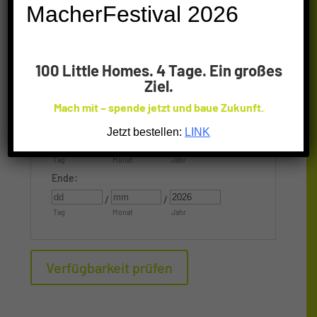
MacherFestival 2026
10
11
12
13
14
15
16
17
18
19
20
21
22
23
100 Little Homes. 4 Tage. Ein großes
24
25
26
27
28
29
30
Ziel.
31
1
2
3
4
5
6
Mach mit – spende jetzt und baue Zukunft.
Starten:
Jetzt bestellen:
LINK
/
/
Tag
Monat
Jahr
Ende:
/
/
Tag
Monat
Jahr
Verfügbarkeit prüfen