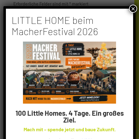
Erforderliche Felder sind mit
*
markiert
×
LITTLE HOME beim
MacherFestival 2026
100 Little Homes. 4 Tage. Ein großes
Ziel.
Mach mit – spende jetzt und baue Zukunft.
Meinen Namen, meine E-Mail-Adresse und meine
Website in diesem Browser für die nächste