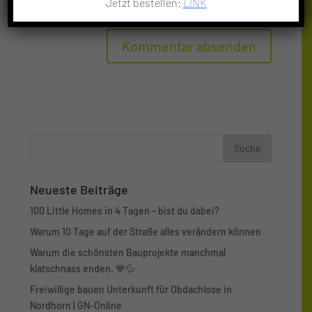
Jetzt bestellen:
LINK
Kommentierung speichern.
Neueste Beiträge
100 Little Homes in 4 Tagen – bist du dabei?
Warum 10 Tage auf der Straße alles verändern können
Warum die schönsten Bauprojekte manchmal
klatschnass enden. 💙💦
Freiwillige bauen Unterkunft für Obdachlose in
Nordhorn | GN-Online