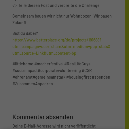
👉 Teile diesen Post und verbreite die Challenge
Gemeinsam bauen wir nicht nur Wohnboxen. Wir bauen
Zukunft.
Bist du dabei?
https://www.betterplace.org/de/projects/181688?
utm_campaign=user_share&utm_medium=ppp_stats&
utm_source=Link&utm_content=bp
#littlehome #macherfestival #RealLifeGuys
#socialimpact#corporatevolunteering #CSR
#ehrenamt#gemeinsamstark #housingfirst #spenden
#ZusammenAnpacken
Kommentar absenden
Deine E-Mail-Adresse wird nicht veröffentlicht.