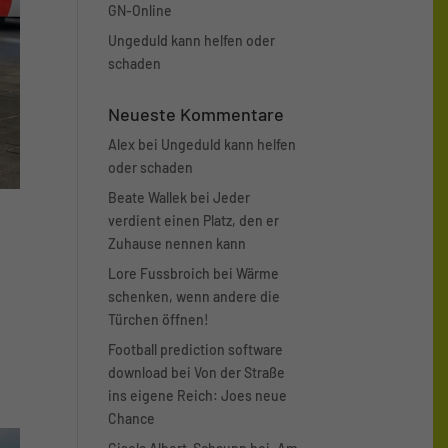
für Obdachlose in Nordhorn |
GN-Online
Ungeduld kann helfen oder
schaden
Neueste Kommentare
Alex
bei
Ungeduld kann helfen
oder schaden
Beate Wallek
bei
Jeder
verdient einen Platz, den er
Zuhause nennen kann
Lore Fussbroich
bei
Wärme
schenken, wenn andere die
h
Türchen öffnen!
Football prediction software
download
bei
Von der Straße
ins eigene Reich: Joes neue
Chance