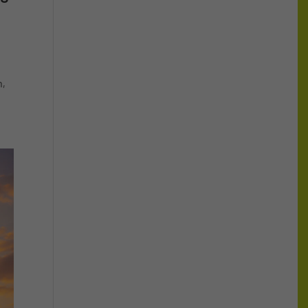
es
n,