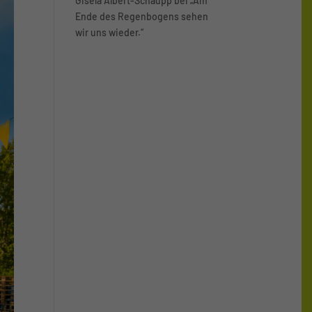
Gisela Albert-Schaupp
bei
„Am
Ende des Regenbogens sehen
wir uns wieder.“