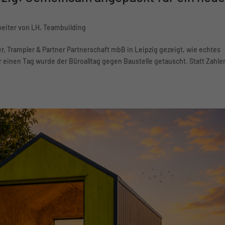
pzig: Gemeinsam angepackt für ein neu
beiter von LH
,
Teambuilding
100 Little Homes. 4 Tage. Ein großes Ziel.
r, Trampler & Partner Partnerschaft mbB in Leipzig gezeigt, wie echtes
Mach mit – spende jetzt und baue Zukunft.
einen Tag wurde der Büroalltag gegen Baustelle getauscht. Statt Zahle
Jetzt bestellen:
LINK