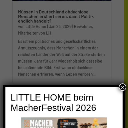
Müssen in Deutschland obdachlose
Menschen erst erfrieren, damit Politik
endlich handelt?
von
Little Home
|
Jan 23, 2026
|
Bewohner
,
Mitarbeiter von LH
Es ist ein politisches und gesellschaftliches
Armutszeugnis, dass Menschen in einem der
reichsten Länder der Welt auf der Straße sterben
müssen. Jahr für Jahr wiederholt sich dasselbe
beschämende Bild: Erst wenn obdachlose
Menschen erfrieren, wenn Leben verloren...
×
LITTLE HOME beim
MacherFestival 2026